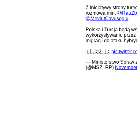
Z inicjatywy strony ture
rozmowa min.
@RauZb
@MevlutCavusoglu
.
Polska i Turcja będą ws
wykorzystywaniu przez r
migracji do ataku hyb
🇵🇱🤝🇹🇷
pic.twitter
— Ministerstwo Spraw 
(@MSZ_RP)
November